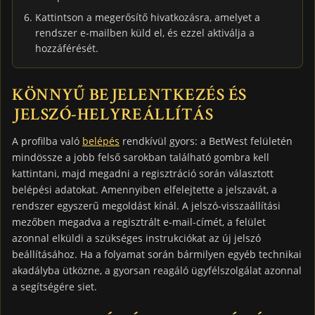
Kattintson a megerősítő hivatkozásra, amelyet a
rendszer e-mailben küld el, és ezzel aktiválja a
hozzáférését.
KÖNNYŰ BEJELENTKEZÉS ÉS
JELSZÓ-HELYREÁLLÍTÁS
A profilba való
belépés
rendkívül gyors: a BetWest felületén
mindössze a jobb felső sarokban található gombra kell
kattintani, majd megadni a regisztráció során választott
belépési adatokat. Amennyiben elfelejtette a jelszavát, a
rendszer egyszerű megoldást kínál. A jelszó-visszaállítási
mezőben megadva a regisztrált e-mail-címét, a felület
azonnal elküldi a szükséges instrukciókat az új jelszó
beállításához. Ha a folyamat során bármilyen egyéb technikai
akadályba ütközne, a gyorsan reagáló ügyfélszolgálat azonnal
a segítségére siet.