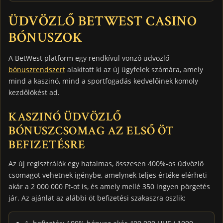
ÜDVÖZLŐ BETWEST CASINO
BÓNUSZOK
A BetWest platform egy rendkívül vonzó üdvözlő
bónuszrendszert
alakított ki az új ügyfelek számára, amely
mind a kaszinó, mind a sportfogadás kedvelőinek komoly
kezdőlökést ad.
KASZINÓ ÜDVÖZLŐ
BÓNUSZCSOMAG AZ ELSŐ ÖT
BEFIZETÉSRE
Az új regisztrálók egy hatalmas, összesen 400%-os üdvözlő
csomagot vehetnek igénybe, amelynek teljes értéke elérheti
akár a 2 000 000 Ft-ot is, és amely mellé 350 ingyen pörgetés
jár. Az ajánlat az alábbi öt befizetési szakaszra oszlik: