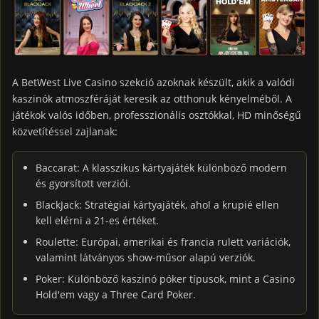
A BetWest Live Casino szekció azoknak készült, akik a valódi
kaszinók atmoszféráját keresik az otthonuk kényelméből. A
játékok valós időben, professzionális osztókkal, HD minőségű
közvetítéssel zajlanak:
Baccarat: A klasszikus kártyajáték különböző modern
és gyorsított verziói.
BlackJack: Stratégiai kártyajáték, ahol a krupié ellen
kell elérni a 21-es értéket.
Roulette: Európai, amerikai és francia rulett variációk,
valamint látványos show-műsor alapú verziók.
Poker: Különböző kaszinó póker típusok, mint a Casino
Hold'em vagy a Three Card Poker.