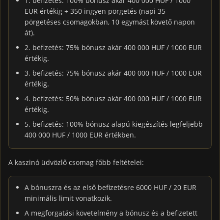
1. befizetés: 100% bónusz akár 400 000 HUF / 1000
EUR értékig + 350 ingyen pörgetés (napi 35
pörgetéses csomagokban, 10 egymást követő napon
át).
2. befizetés: 75% bónusz akár 400 000 HUF / 1000 EUR
értékig.
3. befizetés: 75% bónusz akár 400 000 HUF / 1000 EUR
értékig.
4. befizetés: 50% bónusz akár 400 000 HUF / 1000 EUR
értékig.
5. befizetés: 100% bónusz alapú kiegészítés legfeljebb
400 000 HUF / 1000 EUR értékben.
A kaszinó üdvözlő csomag főbb feltételei:
A bónuszra és az első befizetésre 6000 HUF / 20 EUR
minimális limit vonatkozik.
A megforgatási követelmény a bónusz és a befizetett