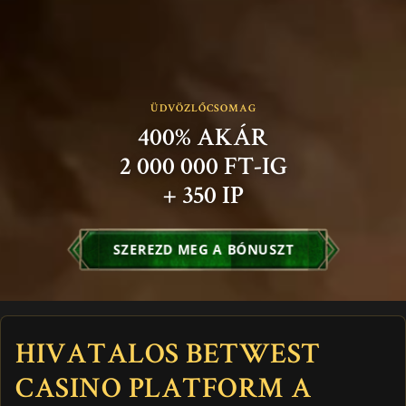
ÜDVÖZLŐCSOMAG
400% AKÁR
2 000 000 FT-IG
+ 350 IP
SZEREZD MEG A BÓNUSZT
HIVATALOS BETWEST
CASINO PLATFORM A