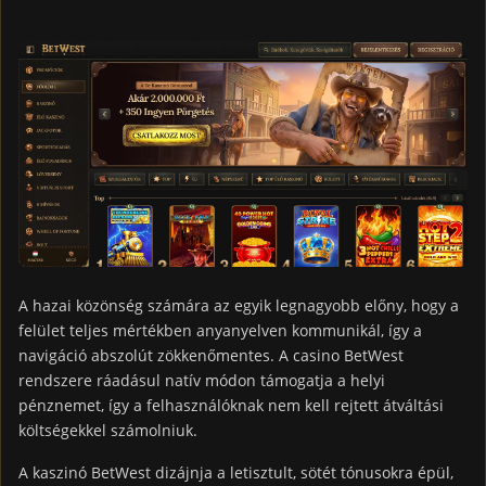
A hazai közönség számára az egyik legnagyobb előny, hogy a
felület teljes mértékben anyanyelven kommunikál, így a
navigáció abszolút zökkenőmentes. A casino BetWest
rendszere ráadásul natív módon támogatja a helyi
pénznemet, így a felhasználóknak nem kell rejtett átváltási
költségekkel számolniuk.
A kaszinó BetWest dizájnja a letisztult, sötét tónusokra épül,