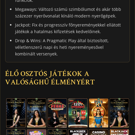
funkciók.
Megaways: Változó számú szimbólumot és akár több
százezer nyerővonalat kínáló modern nyerőgépek.
Jackpot: Fix és progresszív főnyereményekkel ellátott
játékok a hatalmas kifizetések kedvelőinek.
Drop & Wins: A Pragmatic Play által biztosított,
véletlenszerű napi és heti nyereményesővel
kombinált versenyek.
ÉLŐ OSZTÓS JÁTÉKOK A
VALÓSÁGHŰ ÉLMÉNYÉRT