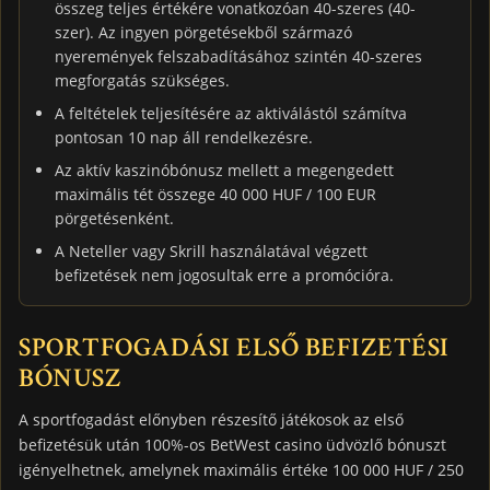
összeg teljes értékére vonatkozóan 40-szeres (40-
szer). Az ingyen pörgetésekből származó
nyeremények felszabadításához szintén 40-szeres
megforgatás szükséges.
A feltételek teljesítésére az aktiválástól számítva
pontosan 10 nap áll rendelkezésre.
Az aktív kaszinóbónusz mellett a megengedett
maximális tét összege 40 000 HUF / 100 EUR
pörgetésenként.
A Neteller vagy Skrill használatával végzett
befizetések nem jogosultak erre a promócióra.
SPORTFOGADÁSI ELSŐ BEFIZETÉSI
BÓNUSZ
A sportfogadást előnyben részesítő játékosok az első
befizetésük után 100%-os BetWest casino üdvözlő bónuszt
igényelhetnek, amelynek maximális értéke 100 000 HUF / 250